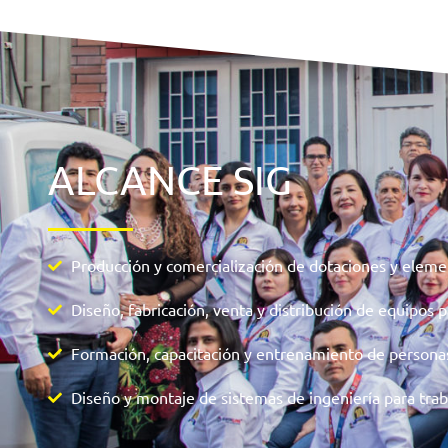
ALCANCE SIG
Producción y comercialización de dotaciones y eleme
Diseño, fabricación, venta y distribución de equipos p
Formación, capacitación y entrenamiento de personas 
Diseño y montaje de sistemas de ingeniería para traba