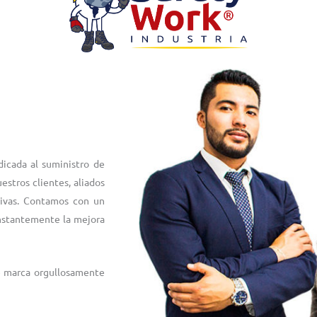
icada al suministro de
estros clientes, aliados
tivas. Contamos con un
nstantemente la mejora
e marca orgullosamente