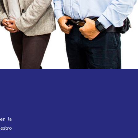
en la
estro