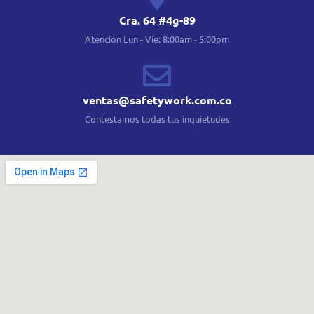
Cra. 64 #4g-89
Atención Lun - Vie: 8:00am - 5:00pm
ventas@safetywork.com.co
Contestamos todas tus inquietudes