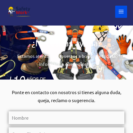
Ir
al
contenido
¿Necesitas ayuda?
Estamos atentos y dispuestos a brindarte toda la
información que requieras.
Ponte en contacto con nosotros si tienes alguna duda,
queja, reclamo o sugerencia.
N
o
m
C