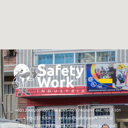
+601 2908209
+601 746 6095
+601 746 6097 ext. 105 / 101
+ 316 257 9204
ventas@safetywork.com.co
Cra. 64a #4g - 89 Bogotá, Colombia (Sede principal)