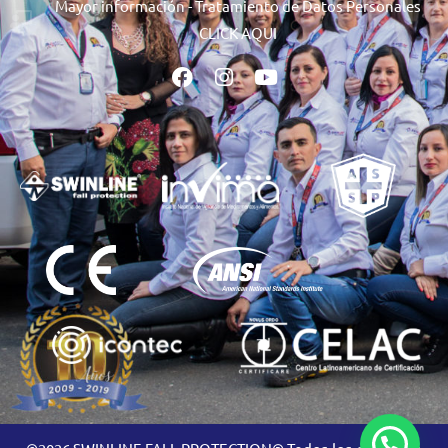
Mayor información - Tratamiento de Datos Personales
CLICK AQUI
F
I
Y
a
n
o
c
s
u
e
t
t
b
a
u
o
g
b
o
r
e
k
a
m
os los derechos