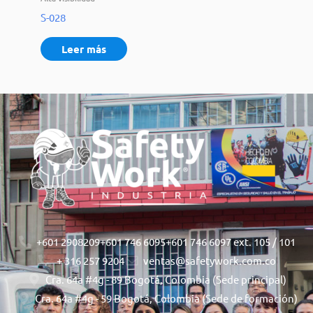
S-028
Leer más
+601 2908209
+601 746 6095
+601 746 6097 ext. 105 / 101
+ 316 257 9204
ventas@safetywork.com.co
Cra. 64a #4g - 89 Bogotá, Colombia (Sede principal)
Cra. 64a #4g - 59 Bogotá, Colombia (Sede de formación)